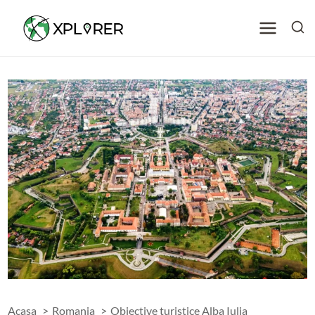
Skip
to
content
Acasa
Romania
Obiective turistice Alba Iulia